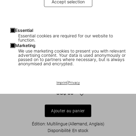
Accept selection
Essential
Essential cookies are required for our website to
function.
Marketing
We use marketing cookies to present you with relevant
advertising content. Your data is used anonymously or
1
/
7
passed on to partners where necessary, but is always
anonymised and encrypted.
Das DDR-Handbuch. The East German
Handbook
Imprint
|
Privacy
US$ 50
Ajouter au panier
Édition: Multilingue (Allemand, Anglais)
Disponibilité
:
En stock