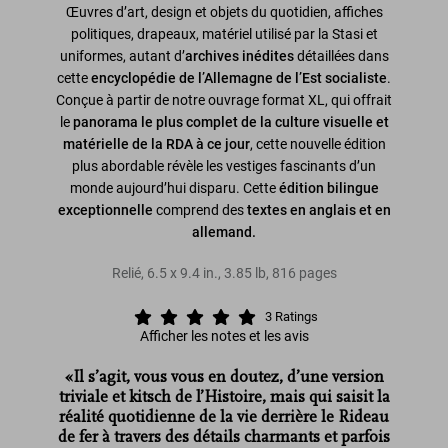
Œuvres d’art, design et objets du quotidien, affiches
politiques, drapeaux, matériel utilisé par la Stasi et
uniformes, autant d’
archives inédites
détaillées dans
cette
encyclopédie de l’Allemagne de l’Est socialiste
.
Conçue à partir de notre ouvrage format XL, qui offrait
le
panorama le plus complet de la culture visuelle et
matérielle de la RDA à ce jour
, cette nouvelle édition
plus abordable révèle les vestiges fascinants d’un
monde aujourd’hui disparu. Cette
édition bilingue
exceptionnelle
comprend des
textes en anglais et en
allemand.
Relié
,
6.5
x
9.4
in.
,
3.85 lb
,
816
pages
3
Ratings
Afficher les notes et les avis
«Il s’agit, vous vous en doutez, d’une version
triviale et kitsch de l’Histoire, mais qui saisit la
réalité quotidienne de la vie derrière le Rideau
de fer à travers des détails charmants et parfois