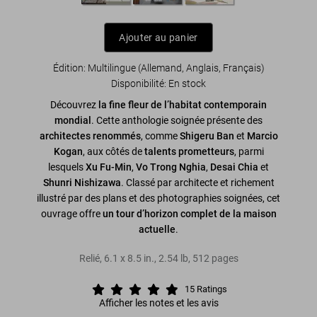
Ajouter au panier
Édition: Multilingue (Allemand, Anglais, Français)
Disponibilité
:
En stock
Découvrez
la fine fleur de l’habitat contemporain
mondial
. Cette anthologie soignée présente des
architectes renommés
, comme
Shigeru Ban
et
Marcio
Kogan
, aux côtés de
talents prometteurs
, parmi
lesquels
Xu Fu-Min
,
Vo Trong Nghia
,
Desai Chia
et
Shunri Nishizawa
. Classé par architecte et richement
illustré par des plans et des photographies soignées, cet
ouvrage offre
un tour d’horizon complet de la maison
actuelle
.
Relié
,
6.1
x
8.5
in.
,
2.54 lb
,
512
pages
15
Ratings
Afficher les notes et les avis