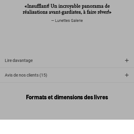
«Insufflant! Un incroyable panorama de
réalisations avant-gardistes, à faire rêver!»
Lunettes Galerie
Lire davantage
Avis de nos clients (15)
Formats et dimensions des livres
Homes For Our Time. Contemporary
Houses around the World. 45th Ed.