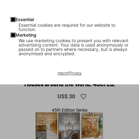
Essential
Essential cookies are required for our website to
function.
Marketing
We use marketing cookies to present you with relevant
advertising content. Your data is used anonymously or
passed on to partners where necessary, but is always
anonymised and encrypted.
1
/
8
Homes For Our Time. Contemporary
Imprint
|
Privacy
Houses around the World. 45th Ed.
US$ 30
45th Edition Series