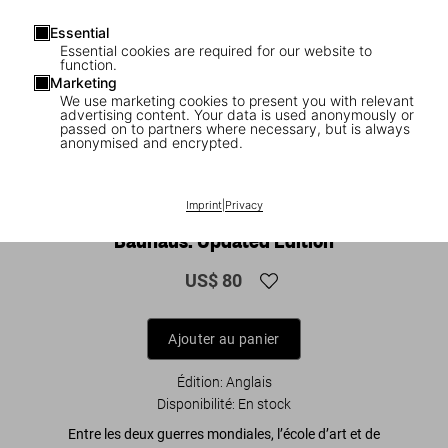
Essential
Essential cookies are required for our website to
function.
Marketing
We use marketing cookies to present you with relevant
advertising content. Your data is used anonymously or
passed on to partners where necessary, but is always
anonymised and encrypted.
1
/
12
Imprint
|
Privacy
XL
Bauhaus. Updated Edition
US$ 80
Ajouter au panier
Édition: Anglais
Disponibilité
:
En stock
Entre les deux guerres mondiales, l’école d’art et de