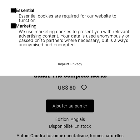
Essential
Essential cookies are required for our website to
function.
Marketing
We use marketing cookies to present you with relevant
advertising content. Your data is used anonymously or
passed on to partners where necessary, but is always
anonymised and encrypted.
1
/
9
Imprint
|
Privacy
XL
Gaudí. The Complete Works
US$ 80
Ajouter au panier
Édition: Anglais
Disponibilité
:
En stock
Antoni Gaudí a fusionné orientalisme, formes naturelles