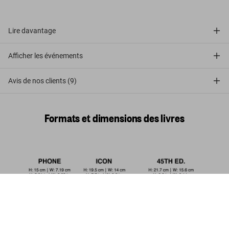
Lire davantage
Afficher les événements
Avis de nos clients (9)
Formats et dimensions des livres
Gaudí. L’œuvre complet
US$ 80
Commander