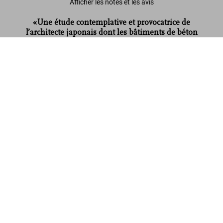
Afficher les notes et les avis
«Une étude contemplative et provocatrice de
l’architecte japonais dont les bâtiments de béton
si terrestres sont à la fois sensuels et sereins.»
Ando. Complete Works 1975–Today.
2019 Edition
Metropolitan Home
US$ 100
Commander
Lire davantage
Avis de nos clients (5)
Connect
Company
Customer Information
Abonnez-vous à notre newsletter