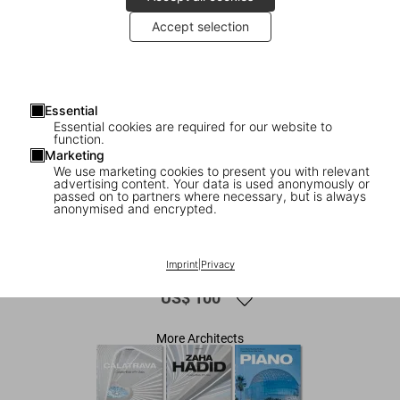
Accept selection
Essential
Essential cookies are required for our website to
function.
Marketing
We use marketing cookies to present you with relevant
advertising content. Your data is used anonymously or
1
/
8
passed on to partners where necessary, but is always
anonymised and encrypted.
BACK IN PRINT
Ando. Complete Works 1975–Today
Imprint
|
Privacy
US$ 100
More Architects