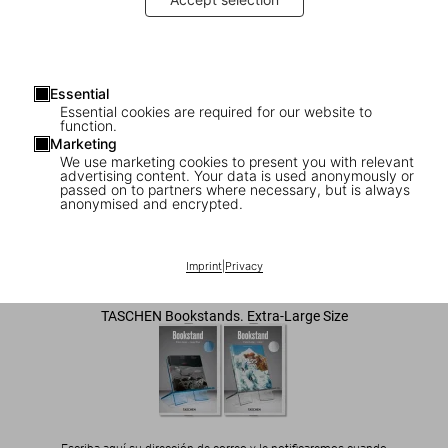
Essential
Essential cookies are required for our website to
function.
Marketing
We use marketing cookies to present you with relevant
advertising content. Your data is used anonymously or
1
/
3
passed on to partners where necessary, but is always
anonymised and encrypted.
Bookstand. Extra-Large. Crystal Green
Imprint
|
Privacy
US$ 125
TASCHEN Bookstands. Extra-Large Size