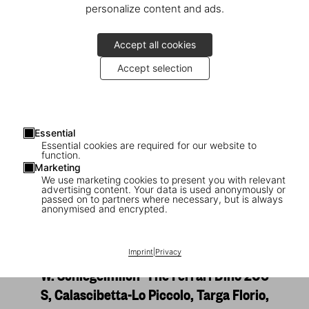
personalize content and ads.
Accept all cookies
Accept selection
Essential
Essential cookies are required for our website to
function.
Marketing
We use marketing cookies to present you with relevant
advertising content. Your data is used anonymously or
1
/
33
passed on to partners where necessary, but is always
anonymised and encrypted.
SOLD OUT
XL
Ferrari. Art Edition No. 101–200, Rainer
Imprint
|
Privacy
W. Schlegelmilch ‘The Ferrari Dino 206
S, Calascibetta-Lo Piccolo, Targa Florio,