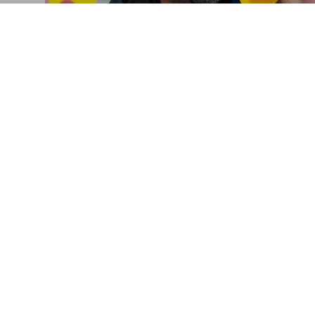
Neil Leifer in New Y
The sports photographer signs his Collect
Connect
Company
Programas asociados
Accesibilidad