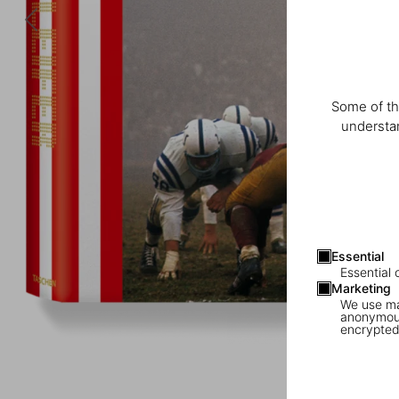
Some of th
understan
Essential
Essential 
Marketing
We use mar
anonymous
encrypted