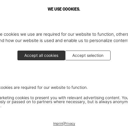
WE USE COOKIES.
e cookies we use are required for our website to function, others
d how our website is used and enable us to personalize conten
Accept all cookies
Accept selection
cookies are required for our website to function.
keting cookies to present you with relevant advertising content. You
ly or passed on to partners where necessary, but is always anonym
.
Imprint
|
Privacy