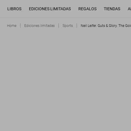
LIBROS
EDICIONES LIMITADAS
REGALOS
TIENDAS
A
Home
Ediciones limitadas
Sports
Neil Leifer. Guts & Glory. The 