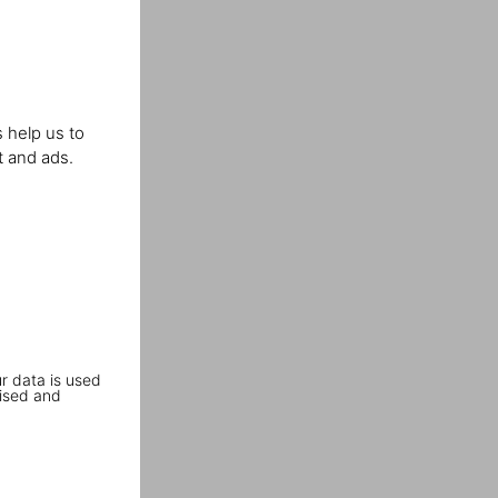
 help us to
t and ads.
r data is used
ised and