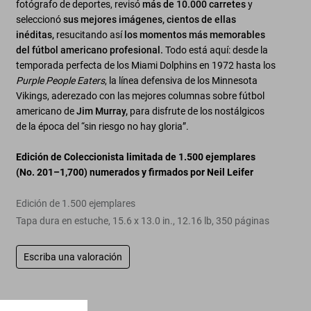
fotógrafo de deportes, revisó
más de 10.000 carretes
y
seleccionó
sus mejores imágenes, cientos de ellas
inéditas,
resucitando así
los momentos más memorables
del fútbol americano profesional.
Todo está aquí: desde la
temporada perfecta de los Miami Dolphins en 1972 hasta los
Purple People Eaters
, la línea defensiva de los Minnesota
Vikings, aderezado con las mejores columnas sobre fútbol
americano de
Jim Murray,
para disfrute de los nostálgicos
de la época del “sin riesgo no hay gloria”.
Edición de Coleccionista limitada de 1.500 ejemplares
(No. 201–1,700)
numerados y firmados por Neil Leifer
Edición de 1.500 ejemplares
Tapa dura en estuche
,
15.6
x
13.0
in.
,
12.16 lb
,
350
páginas
Escriba una valoración