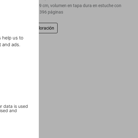
Litografía, 29 x 29 cm, volumen en tapa dura en estuche con
DVD, 30 x 30 cm, 396 páginas
Escriba una valoración
 help us to
t and ads.
r data is used
ised and