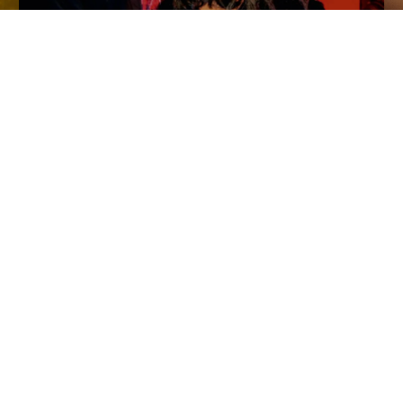
FEW LEFT
ADULTS ONLY
Del Rio and Richardson in New York
The Launch of the Collector’s Edition
Customer Information
Chat
nosotros
Contáctenos
rporativos
Pedidos y Envío
Rastrear Tu Pedido
les
Crear una Devolución
ivacidad
Consultar Saldo de Tarjeta de Regalo