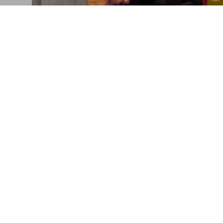
Vanessa del Rio in New York
Up close with America’s first Latina star
Connect
Company
Programas asociados
Accesibilidad
Contactos corporativos
Trabaja con 
Facebook
Contactos co
Instagram
Glosario
TikTok
Datos genera
Youtube
Política de pr