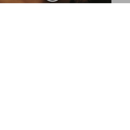
Vanessa del Rio. Crumb Edition
US$ 1.800
Añadir a la cesta
Interview with Vanessa del Rio
By Dian Hanson
Suscríbase a nuestra
newsletter
Enviar