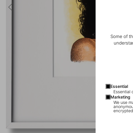
Some of th
understan
Essential
Essential 
Marketing
We use mar
anonymous
encrypted