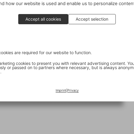
d how our website is used and enable us to personalize conten
Accept all cookies
Accept selection
cookies are required for our website to function.
keting cookies to present you with relevant advertising content. You
ly or passed on to partners where necessary, but is always anonym
.
Imprint
|
Privacy