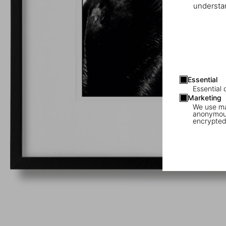
understan
Essential
Essential 
Marketing
We use mar
anonymous
encrypted