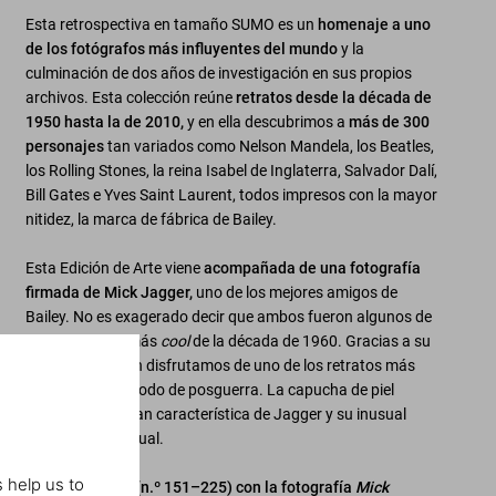
Esta retrospectiva en tamaño SUMO es un
homenaje a uno
de los fotógrafos más influyentes del mundo
y la
culminación de dos años de investigación en sus propios
archivos. Esta colección reúne
retratos desde la década de
1950 hasta la de 2010,
y en ella descubrimos a
más de 300
personajes
tan variados como Nelson Mandela, los Beatles,
los Rolling Stones, la reina Isabel de Inglaterra, Salvador Dalí,
Bill Gates e Yves Saint Laurent, todos impresos con la mayor
nitidez, la marca de fábrica de Bailey.
Esta Edición de Arte viene
acompañada de una fotografía
firmada de Mick Jagger,
uno de los mejores amigos de
Bailey. No es exagerado decir que ambos fueron algunos de
los personajes más
cool
de la década de 1960. Gracias a su
estrecha relación disfrutamos de uno de los retratos más
famosos del periodo de posguerra. La capucha de piel
resalta la boca tan característica de Jagger y su inusual
magnetismo sexual.
 help us to
Edición de Arte (n.º 151–225) con la fotografía
Mick