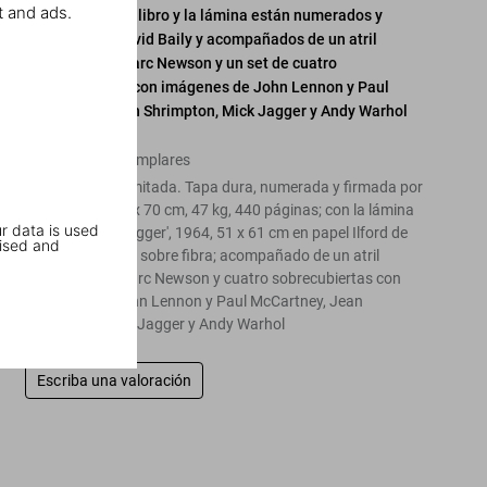
t and ads.
Jagger,
1964. El libro y la lámina están numerados y
firmados por David Baily y acompañados de un atril
diseñado por Marc Newson y un set de cuatro
sobrecubiertas con imágenes de John Lennon y Paul
McCartney, Jean Shrimpton, Mick Jagger y Andy Warhol
Edición de 75 ejemplares
Edición SUMO limitada. Tapa dura, numerada y firmada por
David Bailey, 50 x 70 cm, 47 kg, 440 páginas; con la lámina
r data is used
firmada 'Mick Jagger', 1964, 51 x 61 cm en papel Ilford de
ised and
gelatina de plata sobre fibra; acompañado de un atril
diseñado por Marc Newson y cuatro sobrecubiertas con
imágenes de John Lennon y Paul McCartney, Jean
Shrimpton, Mick Jagger y Andy Warhol
Escriba una valoración