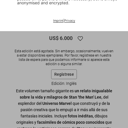
anonymised and encrypted.
1
/
37
SOLD OUT
BABY SUMO
Imprint
|
Privacy
The Stan Lee Story
US$ 6.000
Esta edición está agotada. Sin embargo, ocasionalmente, vuelven
a estar disponibles ejemplares. Por favor, regístrese en nuestra
lista de espera para que podamos informarle si aparece esta
edición o alguna similar.
Regístrese
Edición: Inglés
Este volumen tamaño gigante es
un relato inigualable
sobre la vida y milagros de Stan 'the Man' Lee,
del
esplendor del
Universo Marvel
que construyó y de la
pasión creativa que lo empujó a ir más allá de sus
fantasías iniciales. Incluye
fotos inéditas,
dibujos
originales y
facsímiles de cómics poco conocidos
que