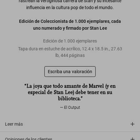
rastrean la vertiginosa carrera de Stan y su incesante
influencia en la cultura pop de todo el mundo.
Edición de Coleccionista de 1.000 ejemplares, cada
uno numerado y firmado por Stan Lee
Edición de 1.000 ejemplares
Tapa dura en estuche de acrílico
,
12.4
x
18.5
in.
,
27.63
lb
,
444
páginas
Escriba una valoración
“La joya que todo amante de Marvel (y en
especial de Stan Lee) debe tener en su
biblioteca.”
El Output
Leer más
Opiniones de los clientes