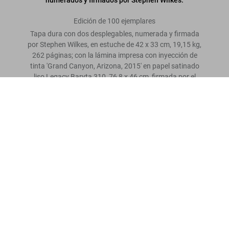
Edición de 100 ejemplares
Tapa dura con dos desplegables, numerada y firmada
por Stephen Wilkes, en estuche de 42 x 33 cm, 19,15 kg,
262 páginas; con la lámina impresa con inyección de
tinta 'Grand Canyon, Arizona, 2015' en papel satinado
liso Legacy Baryta 310, 76,8 x 46 cm, firmada por el
Stephen Wilkes. Day to Night. Art Edition No.
autor
101–200 ‘Grand Canyon, Arizona, 2015’
Comprar
US$ 5.000
ahora
Escriba una valoración
Leer más
Opiniones de los clientes
Connect
Company