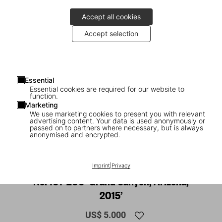
Accept all cookies
Accept selection
Essential
Essential cookies are required for our website to
function.
Marketing
We use marketing cookies to present you with relevant
advertising content. Your data is used anonymously or
1
/
21
passed on to partners where necessary, but is always
anonymised and encrypted.
XXL
Stephen Wilkes. Day to Night. Art Edition
Imprint
|
Privacy
No. 101–200 ‘Grand Canyon, Arizona,
2015’
US$ 5.000