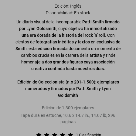
Edición: Inglés
Disponibilidad
:
En stock
Un diario visual de la incomparable
Patti Smith firmado
por Lynn Goldsmith,
cuyo objetivo
ha inmortalizado
una era dorada de la historia del rock ’n’ roll
. Con
cientos de
fotografías inéditas y textos en exclusiva de
Smith
, esta
edición firmada
documenta un momento de
cambios cruciales en la carrera de la artista y rinde
homenaje a dos grandes figuras cuya asociación
creativa continúa hasta nuestros días.
Edición de Coleccionista (n.o 201-1.500); ejemplares
numerados y firmados por Patti Smith y Lynn
Goldsmith
Edición de 1.300 ejemplares
Tapa dura en estuche
,
10.6
x
14.7
in.
,
14.07 lb
,
296
páginas
1
Clasificación