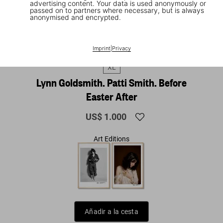
advertising content. Your data is used anonymously or
passed on to partners where necessary, but is always
anonymised and encrypted.
1
/
21
Imprint
|
Privacy
XL
Lynn Goldsmith. Patti Smith. Before
Easter After
US$ 1.000
Art Editions
Añadir a la cesta