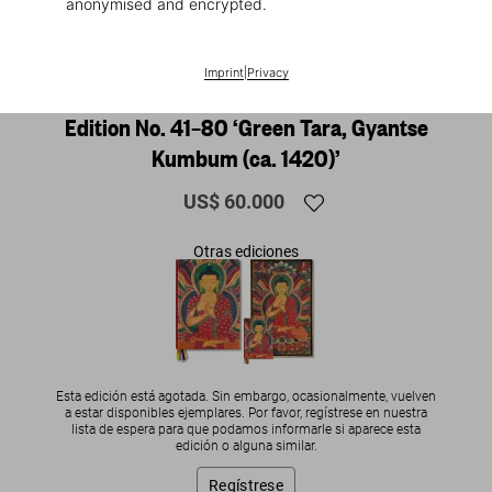
anonymised and encrypted.
1
/
30
SOLD OUT
SUMO
Imprint
|
Privacy
Thomas Laird. Murals of Tibet. Art
Edition No. 41–80 ‘Green Tara, Gyantse
Kumbum (ca. 1420)’
US$ 60.000
Otras ediciones
Esta edición está agotada. Sin embargo, ocasionalmente, vuelven
a estar disponibles ejemplares. Por favor, regístrese en nuestra
lista de espera para que podamos informarle si aparece esta
edición o alguna similar.
Regístrese