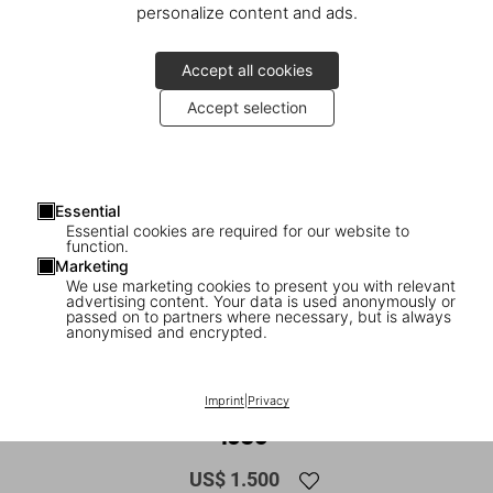
personalize content and ads.
Accept all cookies
Accept selection
Essential
Essential cookies are required for our website to
function.
Marketing
We use marketing cookies to present you with relevant
advertising content. Your data is used anonymously or
1
/
18
passed on to partners where necessary, but is always
anonymised and encrypted.
Ralph Gibson. Photographs 1960–2024.
Art Edition No. 1–100 ‘Untitled, Elba,
Imprint
|
Privacy
1980’
US$ 1.500