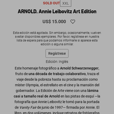
SOLD OUT
XXL
ARNOLD. Annie Leibovitz Art Edition
US$ 15.000
Esta edición está agotada. Sin embargo, ocasionalmente, vuelven
a estar disponibles ejemplares. Por favor, regístrese en nuestra
lista de espera para que podamos informarle si aparece esta
edición o alguna similar.
Regístrese
Edición: Inglés
Este homenaje fotográfico a
Arnold Schwarzenegger
,
fruto de
una década de trabajo colaborativo
, traza el
viaje desde la pobreza hasta su proclamación como
míster Olympia, el estrellato en el cine y la mansión del
gobernador. La Edición de Arte viene con una
lámina
casi a tamaño real de Arnold
en las pistas de esquí —la
fotografía que Annie Leibovitz le tomó para la portada
de
Vanity Fair
de junio de 1997— firmada por Annie. El
libro, en dos volúmenes, incluye retratos de fotógrafos