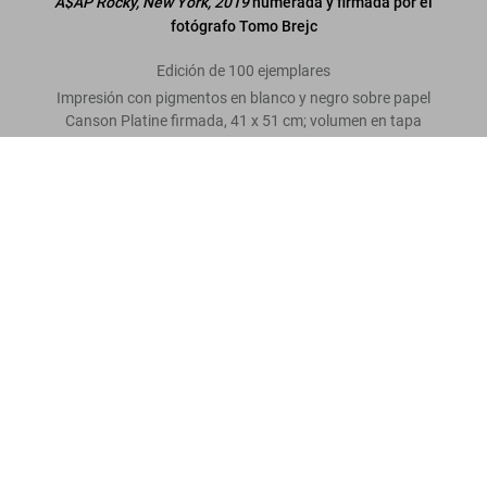
A$AP Rocky, New York, 2019
numerada y firmada por el
fotógrafo Tomo Brejc
Edición de 100 ejemplares
Impresión con pigmentos en blanco y negro sobre papel
Canson Platine firmada, 41 x 51 cm; volumen en tapa
dura en estuche, 25 x 34 cm, 2,85 kg, 388 páginas
Ice Cold. Art Edition No. 101-200. Tomo
Brejc "A$AP Rocky"
Comprar
US$ 1.250
Escriba una valoración
ahora
Leer más
Opiniones de los clientes
Connect
Company
Customer Information