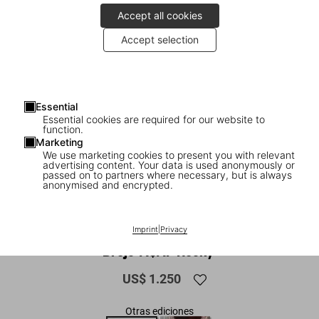
Accept all cookies
Accept selection
Essential
Essential cookies are required for our website to
function.
Marketing
We use marketing cookies to present you with relevant
advertising content. Your data is used anonymously or
1
/
22
passed on to partners where necessary, but is always
anonymised and encrypted.
XL
Ice Cold. Art Edition No. 101–200. Tomo
Imprint
|
Privacy
Brejc ‘A$AP Rocky’
US$ 1.250
Otras ediciones