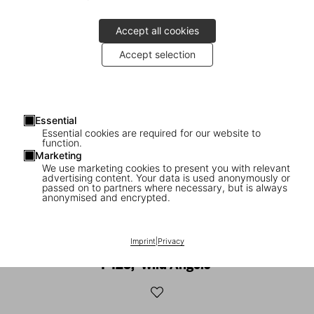
Accept all cookies
Accept selection
Essential
Essential cookies are required for our website to
function.
Marketing
We use marketing cookies to present you with relevant
advertising content. Your data is used anonymously or
1
/
14
passed on to partners where necessary, but is always
anonymised and encrypted.
SOLD OUT
XXL
Surfing. 1778–Today, Limited Edition No.
Imprint
|
Privacy
1–125, ‘Wild Angels’