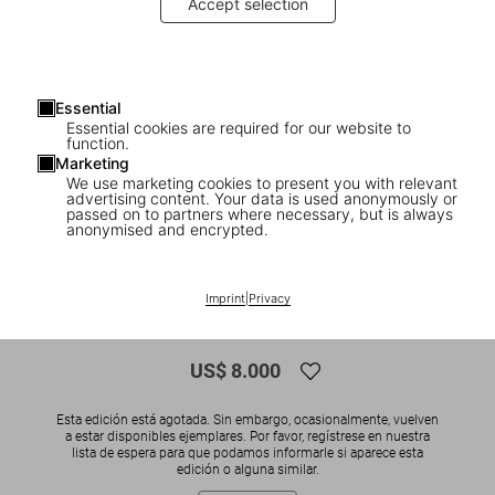
Accept selection
Essential
Essential cookies are required for our website to
function.
Marketing
We use marketing cookies to present you with relevant
advertising content. Your data is used anonymously or
1
/
11
passed on to partners where necessary, but is always
anonymised and encrypted.
SOLD OUT
XXL
Mick Rock. David Bowie, Art Edition No.
Imprint
|
Privacy
101–200, ‘Scotland, May 1973’
US$ 8.000
Esta edición está agotada. Sin embargo, ocasionalmente, vuelven
a estar disponibles ejemplares. Por favor, regístrese en nuestra
lista de espera para que podamos informarle si aparece esta
edición o alguna similar.