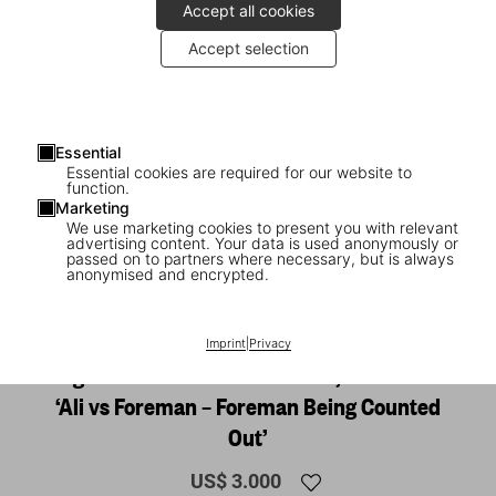
Accept all cookies
Accept selection
Essential
Essential cookies are required for our website to
function.
Marketing
We use marketing cookies to present you with relevant
advertising content. Your data is used anonymously or
1
/
20
passed on to partners where necessary, but is always
anonymised and encrypted.
SOLD OUT
XXL
Norman Mailer. N.Leifer. H.Bingham. The
Imprint
|
Privacy
Fight. Art Edition No. 126–250, Neil Leifer
‘Ali vs Foreman – Foreman Being Counted
Out’
US$ 3.000