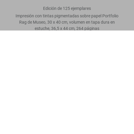
Edición de 125 ejemplares
Impresión con tintas pigmentadas sobre papel Portfolio
Rag de Museo, 30 x 40 cm, volumen en tapa dura en
estuche, 36,5 x 44 cm, 264 páginas
Norman Mailer. N.Leifer. H.Bingham. The Fight. Art Edition No. 126–
250, Neil Leifer ‘Ali vs Foreman – Foreman Being Counted Out’
Escriba una valoración
US$ 3.000
Leer más
Opiniones de los clientes
Connect
Company
Customer Information