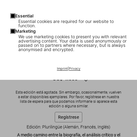
Essential
Essential cookies are required for our website to
function.
Marketing
We use marketing cookies to present you with relevant
1
/
11
advertising content. Your data is used anonymously or
passed on to partners where necessary, but is always
anonymised and encrypted.
SOLD OUT
XXL
Christo and Jeanne-Claude
Imprint
|
Privacy
US$ 4.500
Esta edición está agotada. Sin embargo, ocasionalmente, vuelven
a estar disponibles ejemplares. Por favor, regístrese en nuestra
lista de espera para que podamos informarle si aparece esta
edición o alguna similar.
Regístrese
Edición: Plurilingüe (Alemán, Francés, Inglés)
A medio camino entre la biografía, el análisis crítico y el