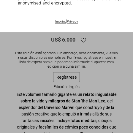
anonymised and encrypted.
1
/
37
SOLD OUT
BABY SUMO
Imprint
|
Privacy
The Stan Lee Story
US$ 6.000
Esta edición está agotada. Sin embargo, ocasionalmente, vuelven
a estar disponibles ejemplares. Por favor, regístrese en nuestra
lista de espera para que podamos informarle si aparece esta
edición o alguna similar.
Regístrese
Edición: Inglés
Este volumen tamaño gigante es
un relato inigualable
sobre la vida y milagros de Stan 'the Man' Lee,
del
esplendor del
Universo Marvel
que construyó y de la
pasión creativa que lo empujó a ir más allá de sus
fantasías iniciales. Incluye
fotos inéditas,
dibujos
originales y
facsímiles de cómics poco conocidos
que