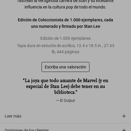
rastrean la vertiginosa carrera de Stan y su incesante
influencia en la cultura pop de todo el mundo.
Edición de Coleccionista de 1.000 ejemplares, cada
uno numerado y firmado por Stan Lee
Edición de 1.000 ejemplares
Tapa dura en estuche de acrílico
,
12.4
x
18.5
in.
,
27.63
lb
,
444
páginas
Escriba una valoración
“La joya que todo amante de Marvel (y en
especial de Stan Lee) debe tener en su
biblioteca.”
El Output
Leer más
Opiniones de los clientes