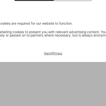
cookies are required for our website to function.
keting cookies to present you with relevant advertising content. You
ly or passed on to partners where necessary, but is always anonym
.
Imprint
|
Privacy