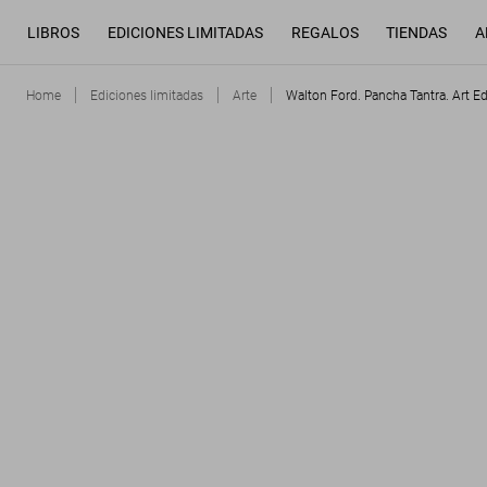
LIBROS
EDICIONES LIMITADAS
REGALOS
TIENDAS
A
Home
Ediciones limitadas
Arte
Walton Ford. Pancha Tantra. Art Ed