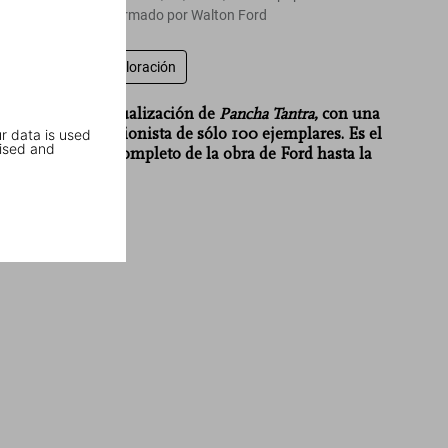
35,5 x 46,8 cm firmado por Walton Ford
Escriba una valoración
“Deliciosa actualización de
Pancha Tantra
, con una
edición coleccionista de sólo 100 ejemplares. Es el
r data is used
ised and
estudio más completo de la obra de Ford hasta la
fecha.”
La Razón