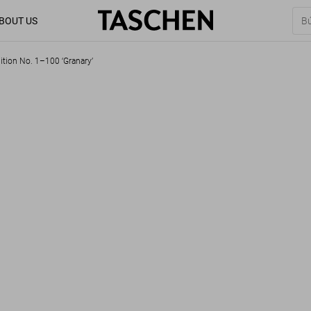
BOUT US
ition No. 1–100 ‘Granary’