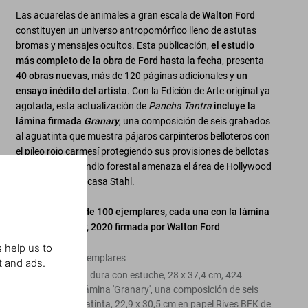
Las acuarelas de animales a gran escala de
Walton Ford
constituyen un universo antropomórfico lleno de astutas
bromas y mensajes ocultos. Esta publicación,
el estudio
más completo de la obra de Ford hasta la fecha
, presenta
40 obras nuevas
, más de 120 páginas adicionales y
un
ensayo inédito del artista
. Con la Edición de Arte original ya
agotada, esta actualización de
Pancha Tantra
incluye la
lámina firmada
Granary
, una composición de seis grabados
al aguatinta que muestra pájaros carpinteros belloteros con
el píleo rojo carmesí protegiendo sus provisiones de bellotas
mientras un incendio forestal amenaza el área de Hollywood
Hills y la famosa casa Stahl.
Edición de Arte de 100 ejemplares, cada una con la lámina
original
Granary
, 2020 firmada por Walton Ford
 help us to
Edición de 100 ejemplares
t and ads.
Volumen en tapa dura con estuche, 28 x 37,4 cm, 424
páginas; con la lámina 'Granary', una composición de seis
grabados al aguatinta, 22,9 x 30,5 cm en papel Rives BFK de