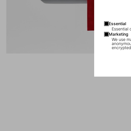
Essential
Essential 
Marketing
We use mar
anonymous
encrypted