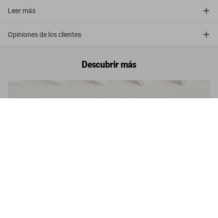
Leer más
Opiniones de los clientes
Descubrir más
Julian Schnabel. Art Edition No. 1–75 ‘Blind Girl/Deep Cobalt
Violet’, 2023
US$ 6.000