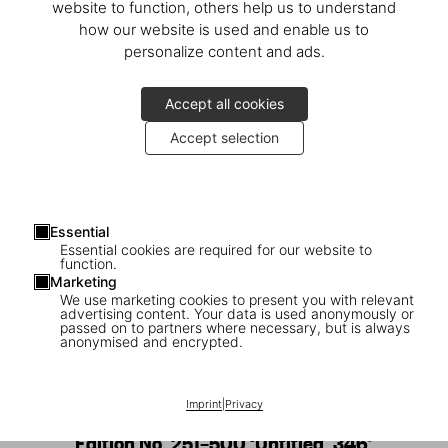
website to function, others help us to understand
how our website is used and enable us to
personalize content and ads.
Accept all cookies
Accept selection
Essential
Essential cookies are required for our website to
function.
Marketing
We use marketing cookies to present you with relevant
advertising content. Your data is used anonymously or
passed on to partners where necessary, but is always
1
/
20
anonymised and encrypted.
SOLD OUT
SUMO
Imprint
|
Privacy
David Hockney. A Bigger Book. Art
Edition No. 251–500 ‘Untitled, 346’