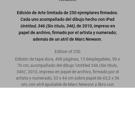
Edición de Arte limitada de 250 ejemplares firmados.
Cada uno acompañado del dibujo hecho con iPad
Untitled, 346 (Sin título, 346),
de 2010, impreso en
papel de archivo, firmado por el artista y numerado;
además de un atril de Marc Newson.
Edition of 250
Edición de tapa dura, 498 páginas, 13 desplegables, 50 x
70 cm; acompañado del dibujo 'Untitled 346 (Sin título,
346)', 2010, impreso en papel de archivo, firmado por el
artista y numerado, 33 x 44 cm sobre papel de 43,2 x 56
cm; con atril ajustable de Marc Newson y libro con
cronología ilustrada de 680 páginas.
David Hockney. A Bigger Book. Art Edition No. 251–500
‘Untitled, 346’
US$ 50.000
Escriba una valoración
“Una recopilación monumental de su obra, una
historia visual de su vida en formato gigante.”
El País Semanal