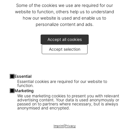
Some of the cookies we use are required for our
website to function, others help us to understand
how our website is used and enable us to
personalize content and ads.
Accept all cookies
Accept selection
Essential
Essential cookies are required for our website to
function.
Marketing
We use marketing cookies to present you with relevant
advertising content. Your data is used anonymously or
passed on to partners where necessary, but is always
1
/
20
anonymised and encrypted.
SOLD OUT
SUMO
Imprint
|
Privacy