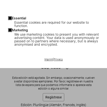
Essential
Essential cookies are required for our website to
function.
Marketing
We use marketing cookies to present you with relevant
advertising content. Your data is used anonymously or
1
/
2
passed on to partners where necessary, but is always
anonymised and encrypted.
SOLD OUT
Georg Baselitz
Imprint
|
Privacy
US$ 4.000
Esta edición está agotada. Sin embargo, ocasionalmente, vuelven
a estar disponibles ejemplares. Por favor, regístrese en nuestra
lista de espera para que podamos informarle si aparece esta
edición o alguna similar.
Regístrese
Edición: Plurilingüe (Alemán, Francés, Inglés)