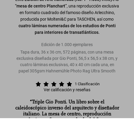
“mesa de centro Planchart”
, una reproducción exclusiva
en formato cuadrado del famoso diseño Arlecchino,
producida por Molteni&C para TASCHEN, así como
cuatro láminas numeradas de los estudios de Ponti
para interiores de transatlánticos.
Edición de 1.000 ejemplares
Tapa dura, 36 x 36 cm, 572 páginas, con una mesa
exclusiva diseñada por Gio Ponti, 56,5 x 56,5 x 38 cm, y
cuatro láminas exclusivas, 40 x 40 cm cada una, en
papel 305gsm Hahnemühle Photo Rag Ultra Smooth
1
Clasificación
Ver calificación y reseñas
“Triple Gio Ponti. Un libro sobre el
caleidoscópico inverso del arquitecto y diseñador
italiano. La mesa de centro, reproducción
exclusiva en formato cuadrado del famoso
modelo
Arlecchino
. Y cuatro láminas numeradas.
Gio Ponti. Art Edition
US$ 3.500
Irresistible pack de la editorial TASCHEN.”