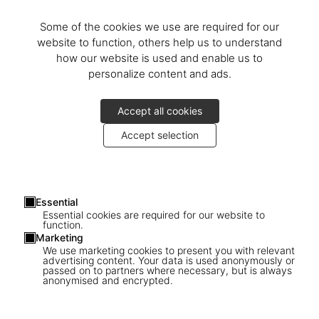
Some of the cookies we use are required for our
website to function, others help us to understand
how our website is used and enable us to
personalize content and ads.
Accept all cookies
Accept selection
Essential
Essential cookies are required for our website to
function.
Marketing
We use marketing cookies to present you with relevant
advertising content. Your data is used anonymously or
passed on to partners where necessary, but is always
1
/
25
anonymised and encrypted.
SOLD OUT
XL