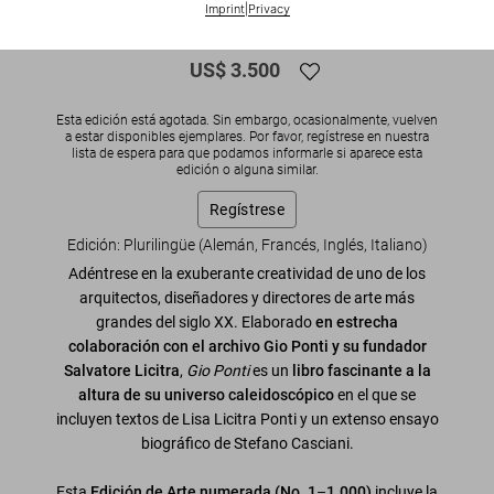
Imprint
|
Privacy
Gio Ponti. Art Edition
US$ 3.500
Esta edición está agotada. Sin embargo, ocasionalmente, vuelven
a estar disponibles ejemplares. Por favor, regístrese en nuestra
lista de espera para que podamos informarle si aparece esta
edición o alguna similar.
Regístrese
Edición: Plurilingüe (Alemán, Francés, Inglés, Italiano)
Adéntrese en la exuberante creatividad de uno de los
arquitectos, diseñadores y directores de arte más
grandes del siglo XX. Elaborado
en estrecha
colaboración con el archivo Gio Ponti y su fundador
Salvatore Licitra
,
Gio Ponti
es un
libro fascinante a la
altura de su universo caleidoscópico
en el que se
incluyen textos de Lisa Licitra Ponti y un extenso ensayo
biográfico de Stefano Casciani.
Esta
Edición de Arte numerada (No. 1
–
1.000)
incluye la