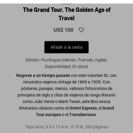
XL
The Grand Tour. The Golden Age of
Travel
US$ 100
Añadir a la cesta
Edición: Plurilingüe (Alemán, Francés, Inglés)
Disponibilidad
:
En stock
Regrese a un tiempo pasado
con este volumen XL con
recuerdos viajeros vintage de 1869 a 1939. Con
pósteres, pasajes, menús, valiosos fotocromos de
principios de siglo y citas de viajeros de rango literario
como Julio Verne o Mark Twain, este libro evoca
itinerarios clásicos como el
Orient Express
, el
Grand
Tour europeo
o el
Transiberiano
.
Tapa dura
,
9.8
x
13.4
in.
,
8.70 lb
,
560
páginas