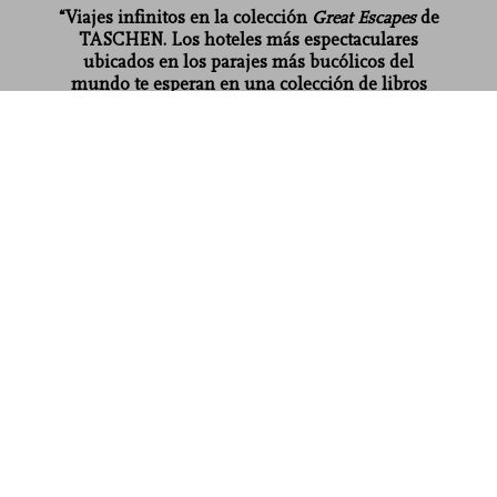
“Viajes infinitos en la colección
Great Escapes
de
TASCHEN. Los hoteles más espectaculares
ubicados en los parajes más bucólicos del
mundo te esperan en una colección de libros
imprescindible.”
Great Escapes Yoga. The Retreat
Book
Comprar
Tugranviaje.com
US$ 60
ahora
Leer más
Opiniones de los clientes (5)
Connect
Company
Customer Information
Suscríbase a nuestra newsletter