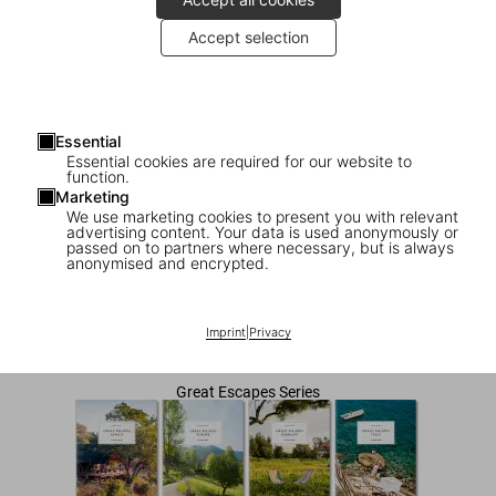
Accept selection
Essential
Essential cookies are required for our website to
function.
Marketing
We use marketing cookies to present you with relevant
advertising content. Your data is used anonymously or
1
/
10
passed on to partners where necessary, but is always
anonymised and encrypted.
Great Escapes Yoga. The Retreat Book
Imprint
|
Privacy
US$ 60
Great Escapes Series