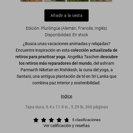
Añadir a la cesta
Edición: Plurilingüe (Alemán, Francés, Inglés)
Disponibilidad
:
En stock
¿Busca unas vacaciones animadas y relajadas?
Encuentre inspiración en esta
colección actualizada de
retiros para practicar yoga.
Angelika Taschen
descubre
los retiros más reparadores del mundo
, del ashram
Parmarth Niketan en Rishikesh, la cuna del yoga, a
Santani, una antigua plantación de té en Sri Lanka que
combina paz interior y sostenibilidad.
Indice
Tapa dura
,
9.4
x
11.9
in.
,
5.29 lb
,
360
páginas
5
clasificaciones
Ver calificación y reseñas