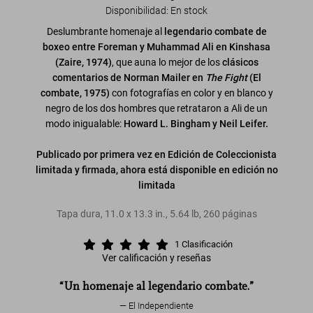
Disponibilidad
:
En stock
Deslumbrante homenaje al
legendario combate de
boxeo entre Foreman y Muhammad Ali en Kinshasa
(Zaire, 1974)
, que auna lo mejor de los
clásicos
comentarios de Norman Mailer en
The Fight
(El
combate, 1975)
con fotografías en color y en blanco y
negro de los dos hombres que retrataron a Ali de un
modo inigualable:
Howard L. Bingham y Neil Leifer.
Publicado por primera vez en Edición de Coleccionista
limitada y firmada, ahora está disponible en edición no
limitada
Tapa dura
,
11.0
x
13.3
in.
,
5.64 lb
,
260
páginas
1
Clasificación
Ver calificación y reseñas
“Un homenaje al legendario combate.”
El Independiente