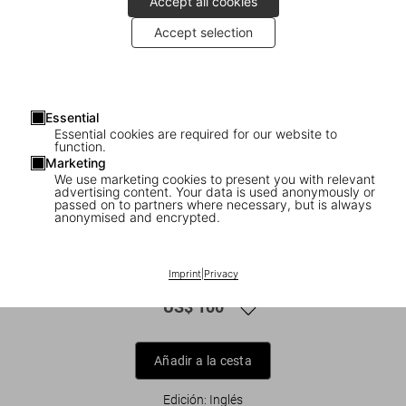
Accept all cookies
Accept selection
Essential
Essential cookies are required for our website to
function.
Marketing
We use marketing cookies to present you with relevant
advertising content. Your data is used anonymously or
1
/
14
passed on to partners where necessary, but is always
anonymised and encrypted.
Norman Mailer. Neil Leifer. Howard L.
Bingham. The Fight
Imprint
|
Privacy
US$ 100
Añadir a la cesta
Edición: Inglés