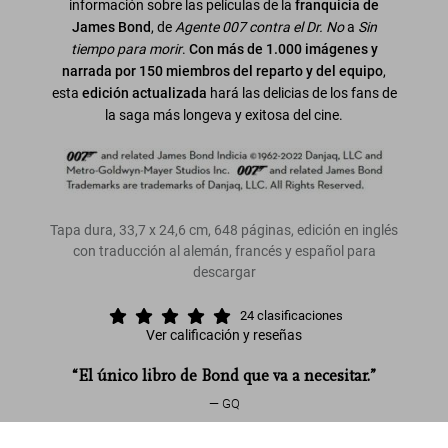
información sobre las películas de la
franquicia de
James Bond
, de
Agente 007 contra el Dr. No
a
Sin
tiempo para morir
.
Con más de 1.000 imágenes y
narrada por 150 miembros
del reparto y del equipo
,
esta
edición actualizada
hará las delicias de los fans de
la saga más longeva y exitosa del cine.
Tapa dura, 33,7 x 24,6 cm, 648 páginas, edición en inglés
con traducción al alemán, francés y español para
descargar
24
clasificaciones
Ver calificación y reseñas
“El único libro de Bond que va a necesitar.”
GQ
The James Bond Archives. “No Time To