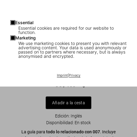
Essential
Essential cookies are required for our website to
function.
Marketing
We use marketing cookies to present you with relevant
advertising content. Your data is used anonymously or
1
/
13
passed on to partners where necessary, but is always
anonymised and encrypted.
The James Bond Archives. “No Time To
Die” Edition
Imprint
|
Privacy
US$ 100
Añadir a la cesta
Edición: Inglés
Disponibilidad
:
En stock
La guía para
todo lo relacionado con 007
. Incluye