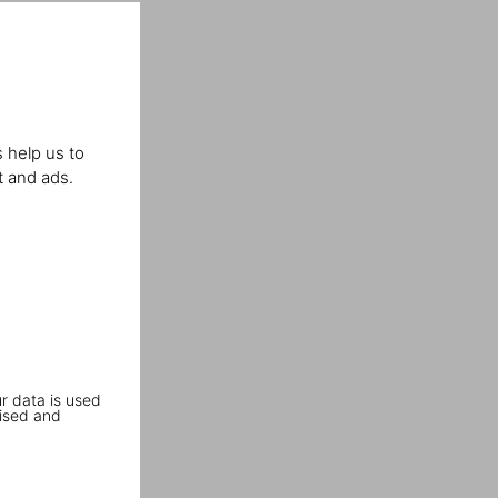
 help us to
t and ads.
r data is used
ised and