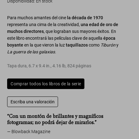
Disponibilidad
:
En stock
Para muchos amantes del cine
la década de 1970
representa una cima de la creatividad,
una edad de oro de
muchos directores
, que lograban sus mayores éxitos. En
este libro encontrará las películas clave de aquella
época
boyante
en la que vieron la luz
taquillazos
como
Tiburón
y
La guerra de las galaxias.
Tapa dura
,
6.7
x
9.4
in.
,
4.16 lb
,
824
páginas
Comprar todos los libros de la serie
Escriba una valoración
“Con un montón de brillantes y magníficos
fotogramas; no podrá dejar de mirarlos.”
Blowback Magazine