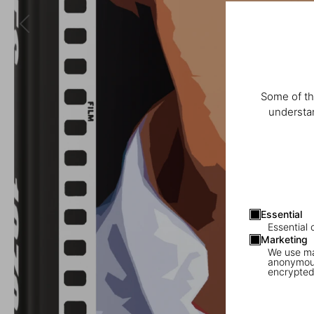
Some of th
understan
Essential
Essential 
Marketing
We use mar
anonymous
encrypted