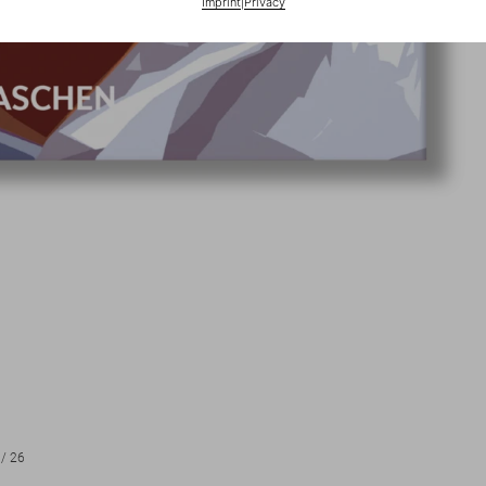
Imprint
|
Privacy
/
26