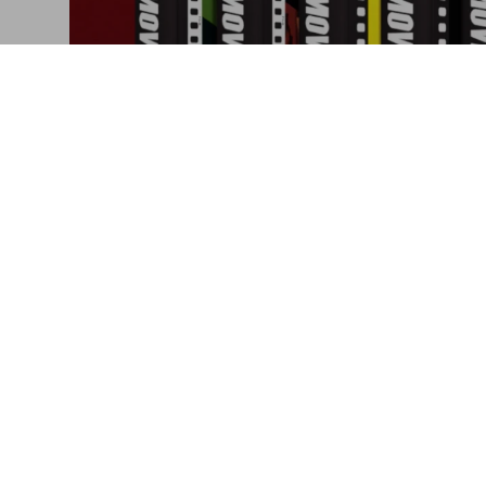
Celebrating Cinematic Re
Five books. Five decades
Connect
Company