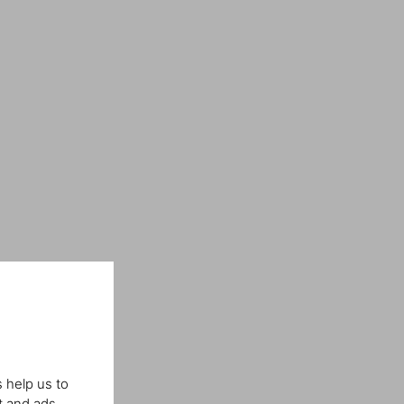
 help us to
t and ads.