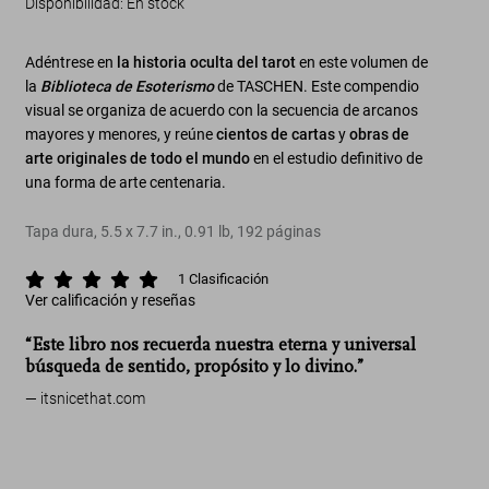
Disponibilidad
:
En stock
Adéntrese en
la historia oculta del tarot
en este volumen de
la
Biblioteca de Esoterismo
de TASCHEN. Este compendio
visual se organiza de acuerdo con la secuencia de arcanos
mayores y menores, y reúne
cientos de cartas
y
obras de
arte originales de todo el mundo
en el estudio definitivo de
una forma de arte centenaria.
Tapa dura
,
5.5
x
7.7
in.
,
0.91 lb
,
192
páginas
1
Clasificación
Ver calificación y reseñas
“Este libro nos recuerda nuestra eterna y universal
búsqueda de sentido, propósito y lo divino.”
itsnicethat.com