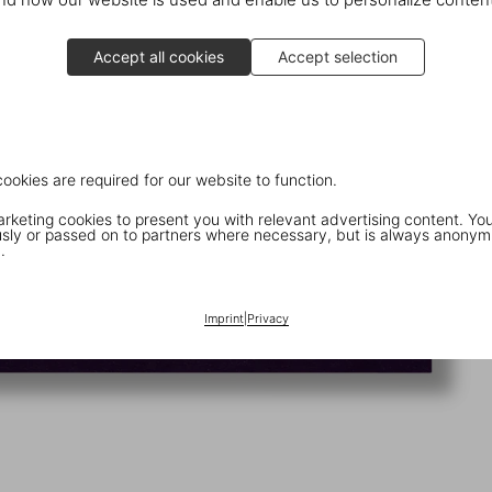
Accept all cookies
Accept selection
cookies are required for our website to function.
keting cookies to present you with relevant advertising content. You
ly or passed on to partners where necessary, but is always anonym
.
Imprint
|
Privacy