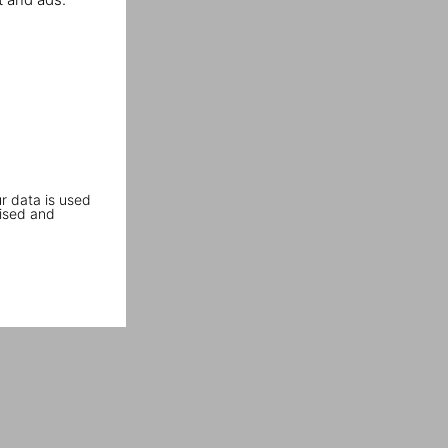
r data is used
ised and