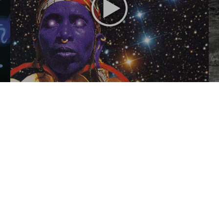
Astrology
Tarot. La Biblio
US$ 20
A visual history
Formatos y tamaños de los libros