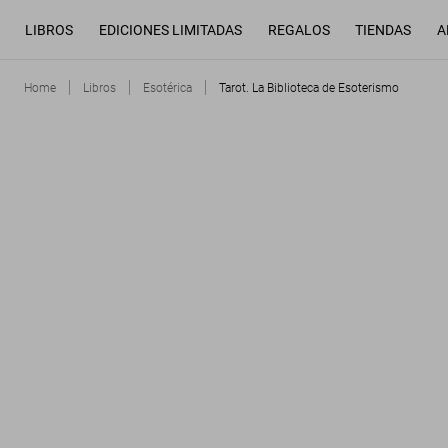
LIBROS
EDICIONES LIMITADAS
REGALOS
TIENDAS
A
Home
Libros
Esotérica
Tarot. La Biblioteca de Esoterismo