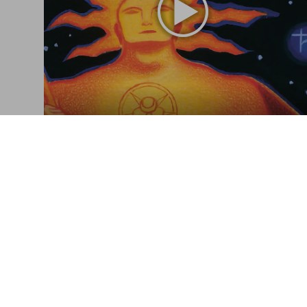
Tarot
A visual history