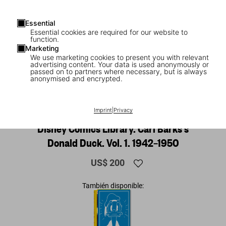
Essential
Essential cookies are required for our website to
function.
Marketing
We use marketing cookies to present you with relevant
advertising content. Your data is used anonymously or
passed on to partners where necessary, but is always
anonymised and encrypted.
1
/
29
Imprint
|
Privacy
XXL
Disney Comics Library. Carl Barks’s
Donald Duck. Vol. 1. 1942–1950
US$ 200
También disponible: