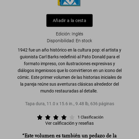
Añadir a la cesta
Edición: Inglés
Disponibilidad
:
En stock
1942 fue un
año histórico en la cultura pop
: el artista y
guionista Carl Barks redefinió al
Pato Donald
para el
formato impreso, con ilustraciones expresivas y
diálogos ingeniosos que lo convirtieron en un
icono del
cómic
. Este primer volumen de las historias iniciales de
la pareja reúne sus
aventuras clásicas alrededor del
mundo
restauradas al detalle.
Tapa dura
,
11.0
x
15.6
in.
,
9.48 lb
,
636
páginas
1
Clasificación
Ver calificación y reseñas
“Este volumen es también un pedazo de la