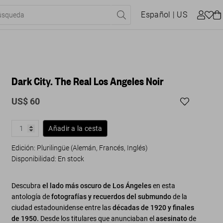
Español
| US
Dark City. The Real Los Angeles Noir
US$ 60
Añadir a la cesta
Edición: Plurilingüe (Alemán, Francés, Inglés)
Disponibilidad
:
En stock
Descubra
el lado más oscuro de Los Ángeles
en esta
antología de
fotografías y recuerdos del submundo
de la
ciudad estadounidense entre las
décadas de 1920 y finales
de 1950.
Desde los titulares que anunciaban el
asesinato
de