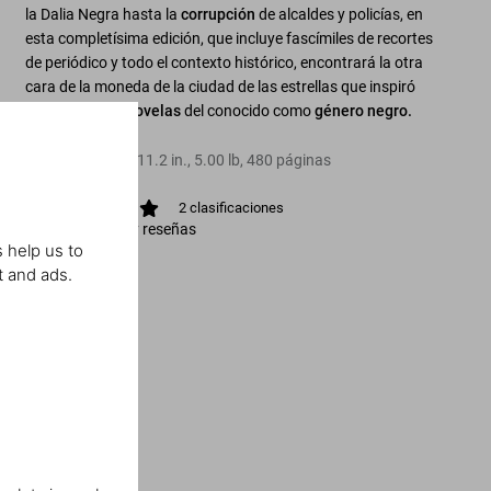
la Dalia Negra hasta la
corrupción
de alcaldes y policías, en
esta completísima edición, que incluye fascímiles de recortes
de periódico y todo el contexto histórico, encontrará la otra
cara de la moneda de la ciudad de las estrellas que inspiró
las
películas y novelas
del conocido como
género negro.
Tapa dura
,
8.3
x
11.2
in.
,
5.00 lb
,
480
páginas
2
clasificaciones
Ver calificación y reseñas
 help us to
t and ads.