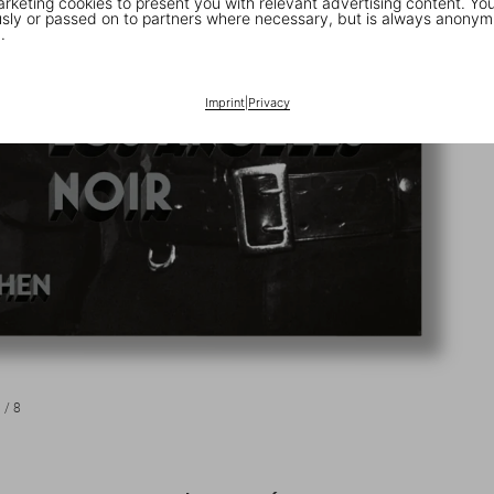
keting cookies to present you with relevant advertising content. You
ly or passed on to partners where necessary, but is always anonym
.
Imprint
|
Privacy
1
/
8