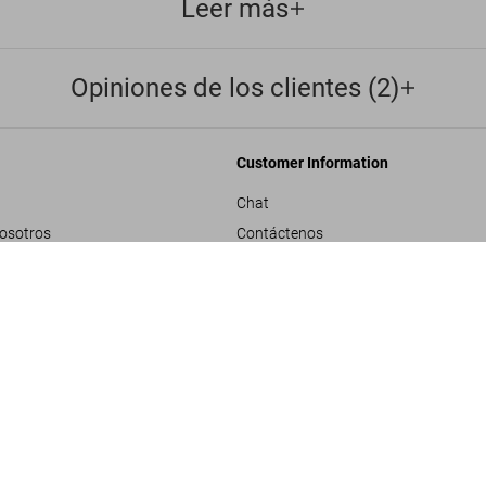
Leer más
Opiniones de los clientes (2)
Customer Information
Chat
nosotros
Contáctenos
rporativos
Pedidos y Envío
Dark City. The Re
US$ 60
Rastrear Tu Pedido
les
Crear una Devolución
ivacidad
Consultar Saldo de Tarjeta de Regalo
e proyecto
ndiciones generales