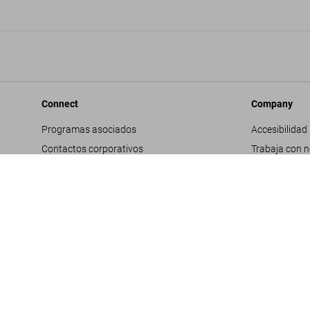
Connect
Company
Programas asociados
Accesibilidad
Contactos corporativos
Trabaja con 
Facebook
Contactos co
Instagram
Glosario
TikTok
Datos genera
Youtube
Política de pr
Propuestas d
Términos y co