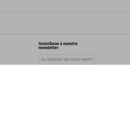
Suscríbase a nuestra
newsletter
al Los Angeles Noir
Enviar
Añadir a la cesta