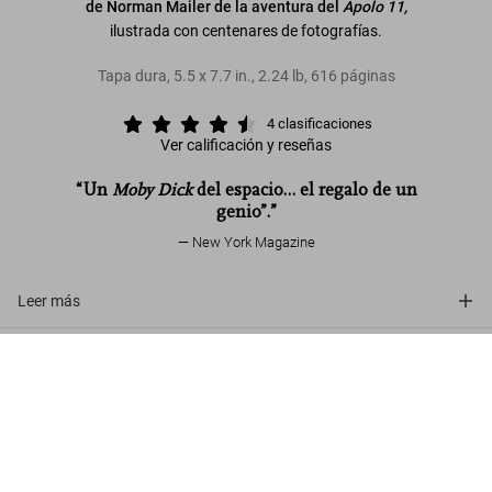
de Norman Mailer de la aventura del
Apolo 11,
ilustrada con centenares de fotografías.
Tapa dura
,
5.5
x
7.7
in.
,
2.24 lb
,
616
páginas
4
clasificaciones
Ver calificación y reseñas
“Un
Moby Dick
del espacio… el regalo de un
genio”.”
New York Magazine
Leer más
Norman Mailer. MoonFire. The Epic
Opiniones de los clientes (4)
Journey of Apollo 11
Comprar
US$ 25
ahora
Connect
Company