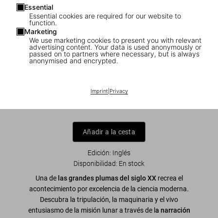
Essential
Essential cookies are required for our website to
function.
Marketing
We use marketing cookies to present you with relevant
1
/
8
advertising content. Your data is used anonymously or
passed on to partners where necessary, but is always
anonymised and encrypted.
Norman Mailer. MoonFire. The Epic
Journey of Apollo 11
Imprint
|
Privacy
US$ 25
Añadir a la cesta
Edición: Inglés
Disponibilidad
:
En stock
Una de
las grandes plumas del siglo XX
recrea el
acontecimiento por excelencia de la ciencia moderna.
Descubra la tripulación, la maquinaria y el vivo
entusiasmo de la misión lunar a través de l
a narración