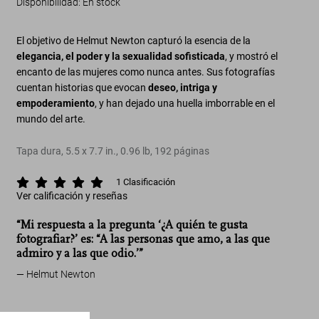
Disponibilidad
:
En stock
El objetivo de Helmut Newton capturó la esencia de la
elegancia, el poder y la sexualidad sofisticada
, y mostró el
encanto de las mujeres como nunca antes. Sus fotografías
cuentan historias que evocan
deseo, intriga y
empoderamiento
, y han dejado una huella imborrable en el
mundo del arte.
Tapa dura
,
5.5
x
7.7
in.
,
0.96 lb
,
192
páginas
1
Clasificación
Ver calificación y reseñas
“Mi respuesta a la pregunta ‘¿A quién te gusta
fotografiar?’ es: “A las personas que amo, a las que
admiro y a las que odio.’”
Helmut Newton