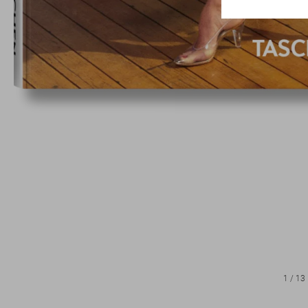
1
/
13