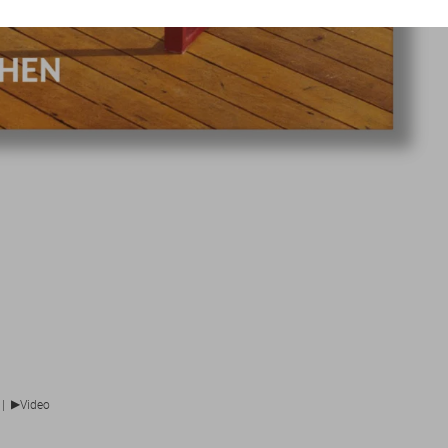
▶
|
Video