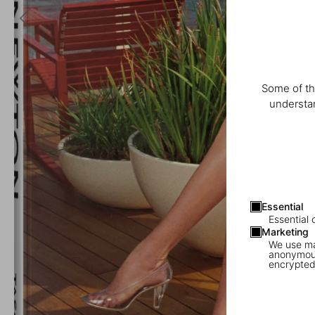
Some of th
understan
Essential
Essential 
Marketing
We use mar
anonymous
encrypted