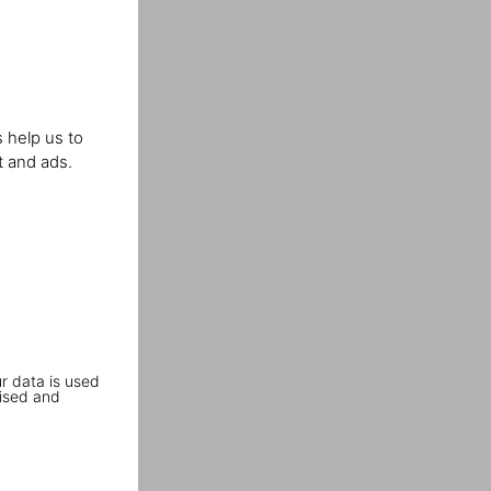
 help us to
t and ads.
r data is used
ised and