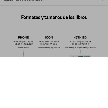
Formatos y tamaños de los libros
The Little Big Butt Book
US$ 20
Comprar ahora