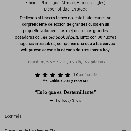
Edición: Plurilingüe (Alemán, Francés, Inglés)
Disponibilidad
:
En stock
Dedicado al trasero femenino, este título reúne una
sorprendente selección de grandes culos en un
pequeño volumen.
Las mejores y más grandes
posaderas de
The Big Book of Butt,
junto con 30 nuevas
imágenes irresistibles, componen
una oda a las curvas
voluptuosas desde la década de 1950 hasta hoy.
Tapa dura
,
5.5
x
7.7
in.
,
0.93 lb
,
192
páginas
1
Clasificación
Ver calificación y reseñas
“Es lo que es. Desternillante.”
The Today Show
Leer más
Opiniones de los clientes (1)