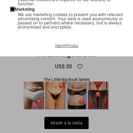
function.
Marketing
We use marketing cookies to present you with relevant
advertising content. Your data is used anonymously or
passed on to partners where necessary, but is always
anonymised and encrypted.
1
/
7
ADULTS ONLY
Imprint
|
Privacy
The Little Big Butt Book
US$ 20
The Little Big Book Series
Añadir a la cesta