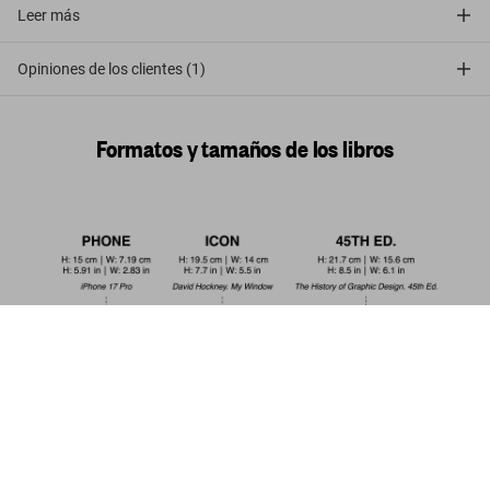
Leer más
Opiniones de los clientes (1)
Formatos y tamaños de los libros
Japan 1900. A Portrait in Color
US$ 100
Comprar ahora