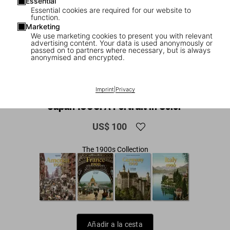
Essential
Essential cookies are required for our website to
function.
Marketing
We use marketing cookies to present you with relevant
advertising content. Your data is used anonymously or
passed on to partners where necessary, but is always
anonymised and encrypted.
1
/
13
Imprint
|
Privacy
XL
Japan 1900. A Portrait in Color
US$ 100
The 1900s Collection
Añadir a la cesta