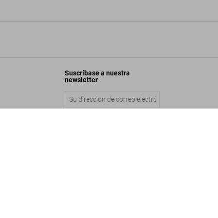
Suscríbase a nuestra
newsletter
he Big Book of Breasts
Enviar
US$ 70
Añadir a la cesta