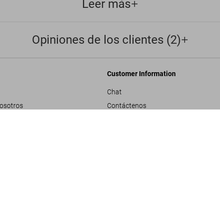
Leer más
Opiniones de los clientes (2)
Customer Information
Chat
nosotros
Contáctenos
rporativos
Pedidos y Envío
T
Rastrear Tu Pedido
ADULTS ONLY
les
Crear una Devolución
ivacidad
Consultar Saldo de Tarjeta de Regalo
e proyecto
ndiciones generales