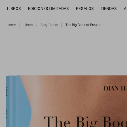
LIBROS
EDICIONES LIMITADAS
REGALOS
TIENDAS
A
Home
Libros
Sexy Books
The Big Book of Breasts