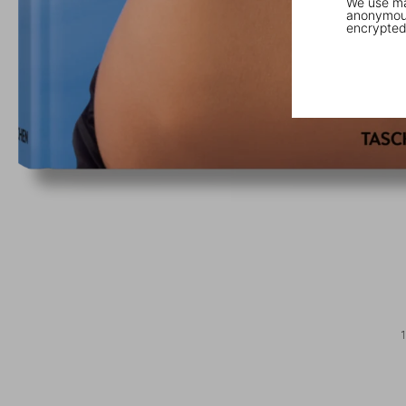
We use mar
anonymous
encrypted