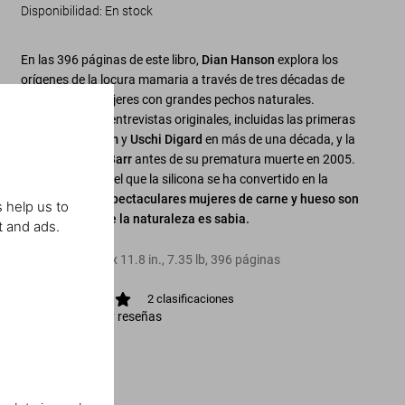
Disponibilidad
:
En stock
En las 396 páginas de este libro,
Dian Hanson
explora los
orígenes de la locura mamaria a través de tres décadas de
desnudos de mujeres con grandes pechos naturales.
Contiene nueve entrevistas originales, incluidas las primeras
a
Tempest Storm
y
Uschi Digard
en más de una década, y la
última a
Candy Barr
antes de su prematura muerte en 2005.
En un mundo en el que la silicona se ha convertido en la
norma,
estas espectaculares mujeres de carne y hueso son
 help us to
la prueba de que la naturaleza es sabia.
t and ads.
Tapa dura
,
11.8
x
11.8
in.
,
7.35 lb
,
396
páginas
2
clasificaciones
Ver calificación y reseñas