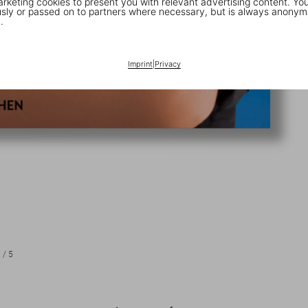
keting cookies to present you with relevant advertising content. You
ly or passed on to partners where necessary, but is always anonym
.
Imprint
|
Privacy
1
/
5