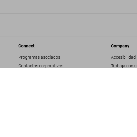
Connect
Company
Programas asociados
Accesibilidad
Contactos corporativos
Trabaja con 
Facebook
Contactos co
Instagram
Glosario
TikTok
Datos genera
Youtube
Política de pr
Propuestas d
Términos y co