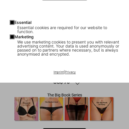
Essential
Essential cookies are required for our website to
function.
Marketing
We use marketing cookies to present you with relevant
advertising content. Your data is used anonymously or
1
/
5
passed on to partners where necessary, but is always
anonymised and encrypted.
ADULTS ONLY
The Big Book of Breasts
Imprint
|
Privacy
US$ 70
The Big Book Series