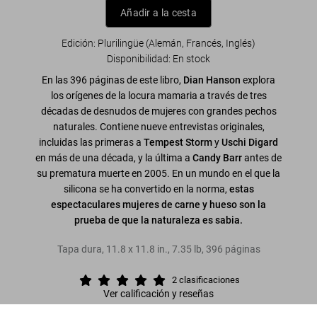
Añadir a la cesta
Edición: Plurilingüe (Alemán, Francés, Inglés)
Disponibilidad
:
En stock
En las 396 páginas de este libro,
Dian Hanson
explora
los orígenes de la locura mamaria a través de tres
décadas de desnudos de mujeres con grandes pechos
naturales. Contiene nueve entrevistas originales,
incluidas las primeras a
Tempest Storm
y
Uschi Digard
en más de una década, y la última a
Candy Barr
antes de
su prematura muerte en 2005. En un mundo en el que la
silicona se ha convertido en la norma,
estas
espectaculares mujeres de carne y hueso son la
prueba de que la naturaleza es sabia.
Tapa dura
,
11.8
x
11.8
in.
,
7.35 lb
,
396
páginas
2
clasificaciones
Ver calificación y reseñas