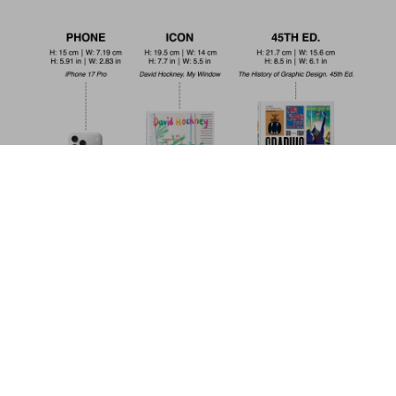
Los cuentos de Hans Christian
Andersen
Comprar
US$ 20
ahora