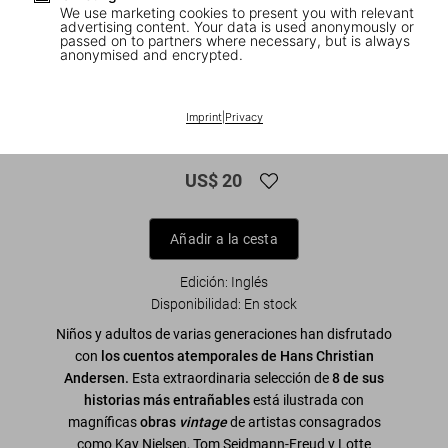
We use marketing cookies to present you with relevant
advertising content. Your data is used anonymously or
passed on to partners where necessary, but is always
anonymised and encrypted.
1
/
8
The Fairy Tales of Hans Christian
Imprint
|
Privacy
Andersen
US$ 20
Añadir a la cesta
Edición: Inglés
Disponibilidad
:
En stock
Niños y adultos de varias generaciones han disfrutado
con
los cuentos atemporales de Hans Christian
Andersen.
Esta extraordinaria selección de
8 de sus
historias más entrañables
está ilustrada con
magníficas
obras
vintage
de artistas consagrados
como Kay Nielsen, Tom Seidmann-Freud y Lotte