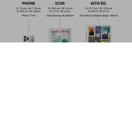
Steve Schapiro. The Godfather Family
Album. 45th Ed.
Comprar
US$ 30
ahora