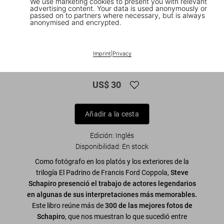
We use marketing cookies to present you with relevant
advertising content. Your data is used anonymously or
passed on to partners where necessary, but is always
anonymised and encrypted.
1
/
7
Steve Schapiro. The Godfather Family
Imprint
|
Privacy
Album. 45th Ed.
US$ 30
Añadir a la cesta
Edición: Inglés
Disponibilidad
:
En stock
Como fotógrafo en los platós y los exteriores de la
trilogía El Padrino de Francis Ford Coppola,
Steve
Schapiro presenció el trabajo de actores legendarios
en algunas de sus interpretaciones más memorables.
Este libro reúne más de
300 de las mejores fotos de
Schapiro
, que nos muestran lo que sucedió entre