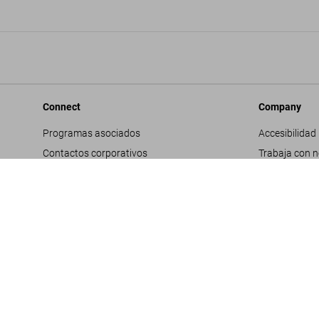
Connect
Company
Programas asociados
Accesibilidad
Contactos corporativos
Trabaja con 
Facebook
Contactos co
Instagram
Glosario
TikTok
Datos genera
Youtube
Política de pr
Propuestas d
Términos y co