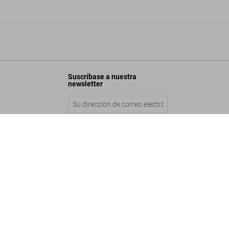
Suscríbase a nuestra
newsletter
tar Wars. 1999–2005
Enviar
Añadir a la cesta