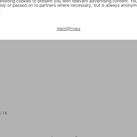
keting cookies to present you with relevant advertising content. You
ly or passed on to partners where necessary, but is always anonym
.
Imprint
|
Privacy
/
16