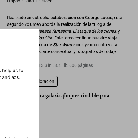
Disponibilidad
:
En stock
Realizado en
estrecha colaboración con George Lucas
, este
segundo volumen aborda la realización de la trilogía de
precuelas:
La amenaza fantasma
,
El ataque de los clones
; y
La venganza de los Sith
. Este tomo continua nuestro
viaje
visual por la galaxia de
Star Wars
e incluye una entrevista
exclusiva a Lucas, arte conceptual y fotografías de rodaje.
Tapa dura
,
9.7
x
13.3
in.
,
8.41 lb
,
600
páginas
 help us to
t and ads.
Escriba una valoración
“Un libro de otra galaxia. ¡Impres cindible para
cualquier fan!”
Stern