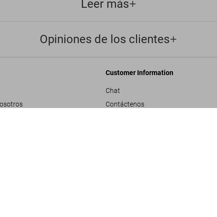
Leer más
Opiniones de los clientes
Customer Information
Chat
nosotros
Contáctenos
rporativos
Pedidos y Envío
Los Archivos de S
US$ 100
Rastrear Tu Pedido
les
Crear una Devolución
ivacidad
Consultar Saldo de Tarjeta de Regalo
e proyecto
ndiciones generales