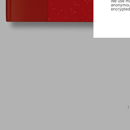
We use mar
anonymous
encrypted
1