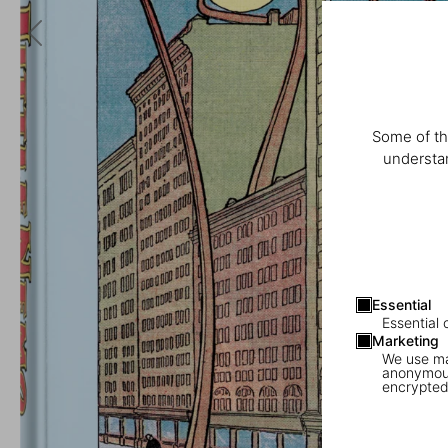
Some of th
understan
Essential
Essential 
Marketing
We use mar
anonymous
encrypted