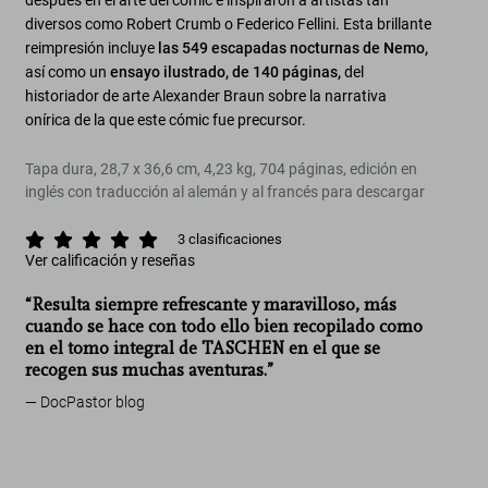
después en el arte del cómic e inspiraron a artistas tan
diversos como Robert Crumb o Federico Fellini. Esta brillante
reimpresión incluye
las 549 escapadas nocturnas de Nemo,
así como un
ensayo ilustrado, de 140 páginas,
del
historiador de arte Alexander Braun sobre la narrativa
onírica de la que este cómic fue precursor.
Tapa dura, 28,7 x 36,6 cm, 4,23 kg, 704 páginas, edición en
inglés con traducción al alemán y al francés para descargar
3
clasificaciones
Ver calificación y reseñas
“Resulta siempre refrescante y maravilloso, más
cuando se hace con todo ello bien recopilado como
en el tomo integral de TASCHEN en el que se
recogen sus muchas aventuras.”
DocPastor blog