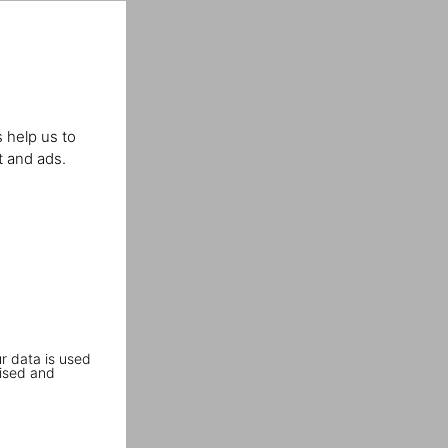
 help us to
t and ads.
r data is used
ised and