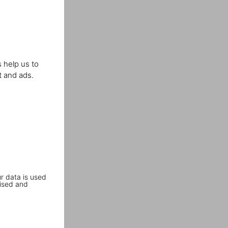
 help us to
t and ads.
r data is used
ised and