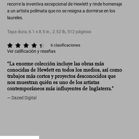
recorre la inventiva excepcional de Hewlett y rinde homenaje
a un artista polímata que no se resigna a dormirse en los
laureles.
Tapa dura
,
6.1
x
8.5
in.
,
2.52 lb
,
512
páginas
6
clasificaciones
Ver calificación y reseñas
“La enorme colección incluye las obras más
conocidas de Hewlett en todos los medios, así como
trabajos más cortos y proyectos desconocidos que
nos muestran quién es uno de los artistas
contemporáneos más influyentes de Inglaterra.”
Dazed Digital