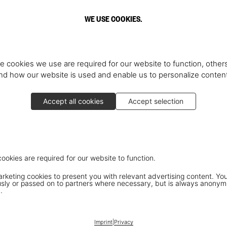
WE USE COOKIES.
e cookies we use are required for our website to function, others
d how our website is used and enable us to personalize conten
Accept all cookies
Accept selection
cookies are required for our website to function.
keting cookies to present you with relevant advertising content. You
ly or passed on to partners where necessary, but is always anonym
.
Imprint
|
Privacy