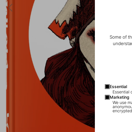
Some of th
understan
Essential
Essential 
Marketing
We use mar
anonymous
encrypted