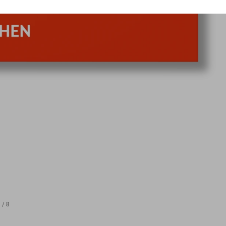
1
/
8