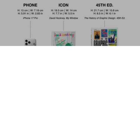
The Eiffel Tower
US$ 40
Comprar ahora