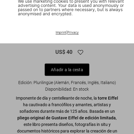
We use marketing cookies to present you with relevant
advertising content. Your data is used anonymously or
passed on to partners where necessary, but is always
anonymised and encrypted.
1
/
7
XXL
Imprint
|
Privacy
The Eiffel Tower
US$ 40
Añadir a la cesta
Edición: Plurilingüe (Alemán, Francés, Inglés, Italiano)
Disponibilidad
:
En stock
Imponente de día y centelleante de noche, la
torre Eiffel
ha cautivado a francófilos y amantes, artistas y
soñadores durante más de 125 años. Basada en un
pliego original de Gustave Eiffel de edición limitada
,
este libro presenta diseños, fotografías in situ y
documentos históricos para explorar la creación de un