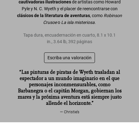
cautivadoras ilustraciones
de artistas como Howard
Pyle y N. C. Wyeth y el placer de reencontrarse con
clásicos de la literatura de aventuras
, como
Robinson
Crusoe
o
La isla misteriosa
.
Tapa dura, encuadernación en cuarto
,
8.1
x
10.1
in.
,
3.64 lb
,
392
páginas
Escriba una valoración
“Las pinturas de piratas de Wyeth trasladan al
espectador a un mundo imaginario en el que
personajes inconmensurables, como
Barbanegra o el capitán Morgan, gobiernan los
mares y la próxima aventura está siempre justo
allende el horizonte.”
Christie’s
Leer más
Relatos de Piratas
US$ 40
Comprar ahora