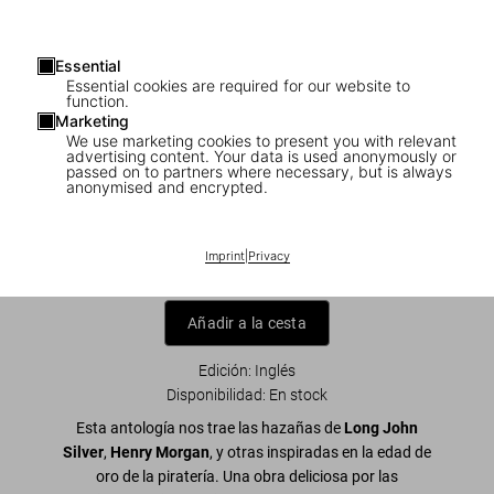
Essential
Essential cookies are required for our website to
function.
Marketing
We use marketing cookies to present you with relevant
advertising content. Your data is used anonymously or
1
/
22
passed on to partners where necessary, but is always
anonymised and encrypted.
Pirate Tales
US$ 40
Imprint
|
Privacy
Añadir a la cesta
Edición: Inglés
Disponibilidad
:
En stock
Esta antología nos trae las hazañas de
Long John
Silver
,
Henry Morgan
, y otras inspiradas en la edad de
oro de la piratería. Una obra deliciosa por las