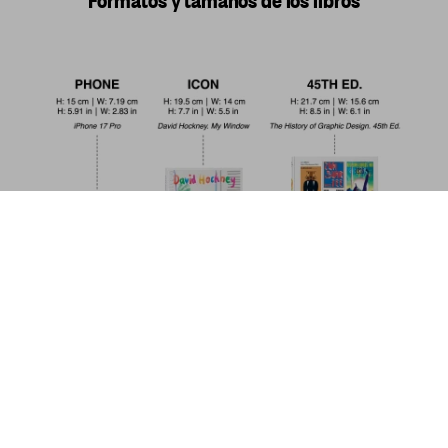
The Art and Science of Ernst
Haeckel
Comprar
US$ 200
ahora