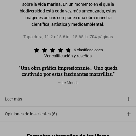
sobre la
vida marina.
En un momento en el que la
biodiversidad está cada vez más amenazada, estas
imágenes únicas componen una obra maestra
científica, artística y medioambiental.
Tapa dura
,
11.2
x
15.6
in.
,
15.65 lb
,
704
páginas
6
clasificaciones
Ver calificación y reseñas
“Una obra gráfica impresionante... Uno queda
cautivado por estas fascinantes maravillas.”
Le Monde
Leer más
Opiniones de los clientes (6)
Formatos y tamaños de los libros