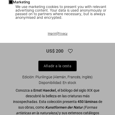
Marketing
We use marketing cookies to present you with relevant
advertising content. Your data is used anonymously or
passed on to partners where necessary, but is always
anonymised and encrypted.
1
/
13
XXL
Imprint
|
Privacy
The Art and Science of Ernst Haeckel
US$ 200
Añadir a la cesta
Edición: Plurilingüe (Alemán, Francés, Inglés)
Disponibilidad
:
En stock
Conozca a
Ernst Haeckel,
el biólogo del siglo XIX que
descubrió la belleza en las criaturas más
insospechadas. Esta colección presenta
450 láminas
de
sus obras, como
Kunstformen der Natur
(Formas
artísticas en la naturaleza)
y sus extensos catálogos